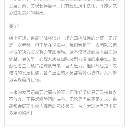
发展方向，实现长远目标。只有经过风雨洗礼，才能迎来
彩虹般美好的明天。
总结：
综上所述，鲁能迎战横滨这一场充满挑战性的比赛，无疑
是一次考验。但正是在逆境中，我们看到了一支团队如何
寻找解决方案并努力克服困难。这不仅涉及到技术层面的
调整，更关乎于心理素质及团队凝聚力增强的重要性。虽
然七名主力缺阵给球队带来了巨大压力，但同时也是一次
难得的发展机遇，各个层面的人员都需齐心协作，共同努
力实现最终目标。
未来的发展还需要时间去验证，但我们坚信只要秉持着永
不放弃、不畏艰难险阻的决心，无论是当前还是未来，鲁
能都会展现出令人瞩目的竞技状态，为广大球迷呈现出更
多精彩瞬间！