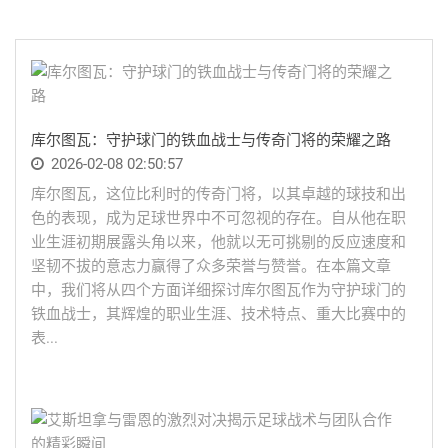
库尔图瓦：守护球门的铁血战士与传奇门将的荣耀之路
2026-02-08 02:50:57
库尔图瓦，这位比利时的传奇门将，以其卓越的球技和出
色的表现，成为足球世界中不可忽视的存在。自从他在职
业生涯初期展露头角以来，他就以无可挑剔的反应速度和
坚韧不拔的意志力赢得了众多荣誉与赞誉。在本篇文章
中，我们将从四个方面详细探讨库尔图瓦作为守护球门的
铁血战士，其辉煌的职业生涯、技术特点、重大比赛中的
表...