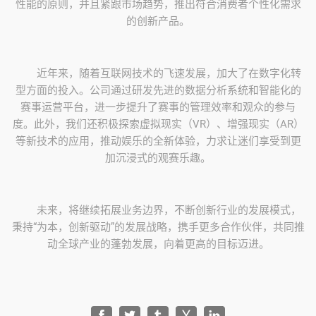
性能的原则，并且紧跟市场趋势，推出符合消费者个性化需求
的创新产品。
近年来，随着互联网技术的飞速发展，加大了在数字化转
型方面的投入。公司通过研发先进的数据分析系统和智能化的
赛事运营平台，进一步提升了赛事的管理效率和观众的参与
度。此外，我们还积极探索虚拟现实（VR）、增强现实（AR）
等新技术的应用，推动娱乐的全新体验，力求让迷们享受到更
加沉浸式的观赛乐趣。
未来，将继续拓展业务边界，不断创新行业的发展模式，
秉持“为本，创新驱动”的发展战略，携手更多合作伙伴，共同推
动全球产业的蓬勃发展，向着更高的目标迈进。