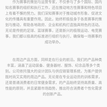
作为赛事的策划与运营专家，不仅参与了多个国际、国内
知名赛事的组织和执行工作，还在推动地方性赛事和特色项目
上有着不懈的努力。我们深知赛事对于推动城市形象、促进文
化的传播具有重要作用。因此，始终积极投身于各类赛事的策
划与推动，帮助各地政府、企业和机构打造独具特色的活动。
无论是传统的足球、篮球赛事，还是新兴的极限运动、电竞赛
事，我们都以极高的标准进行组织与执行，确保每一场赛事的
成功举办。
在周边产品方面，同样走在行业的前沿。我们的产品种类
丰富，涵盖了运动装备、健身器材、服饰、纪念品等多个类
别。公司依托强大的设计团队与供应链管理系统，为客户提供
既时尚又实用的周边产品。无论是在专业运动员的训练需求，
还是普通消费者的日常健身需求，的产品始终坚持高质量、高
性能的原则，并且紧跟市场趋势，推出符合消费者个性化需求
的创新产品。