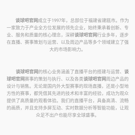
谈球吧官网
成立于1997年，总部位于福建省建瓯市。作为
一家致力于产业全方位发展的领先企业，始终秉承着创新、专
业、服务和质量的核心理念，深耕
谈球吧官网
行业多年，逐步
在直播、赛事策划与运营、以及周边产品等多个领域建立了强
大的市场影响力。
谈球吧官网
的核心业务涵盖了直播平台的搭建与运营、
谈
球吧官网
赛事的策划与执行、以及各类
谈球吧官网
周边产品的
设计与销售。无论是国内外大型赛事的现场直播，还是小型地
方性的赛事，都凭借其先进的技术和丰富的经验，成功为观众
提供了高质量的观看体验。我们的直播平台，具备高清、流畅
的画质，并且支持多屏互动、实时数据分析等智能功能，让观
众足不出户也能尽享全球盛事。