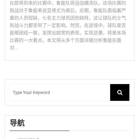
在即将到来的比赛中，鲁能队将迎战横滨队，这场比赛的
挑战对于鲁能来说显得尤为艰巨。近期，鲁能队面临着严
重的人员短缺，七名主力球员因伤缺阵，这让球队的士气
和战斗力都受到了一定影响。然而，在逆境中，球队是否
能够团结一致，发挥出超常的表现，实现逆袭，将是本场
比赛的一大看点。本文将从多个方面详细分析鲁能在面
对...
导航