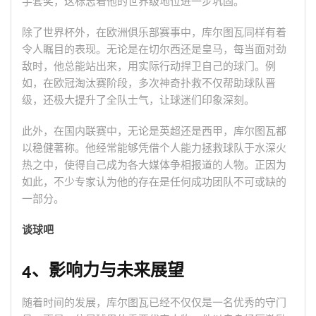
手套奖，这标志着他的世界级地位进一步巩固。
除了世界杯外，在欧洲俱乐部赛事中，库尔图瓦同样有着
令人瞩目的表现。无论是在切尔西还是皇马，每当面对劲
敌时，他总能站出来，用实际行动捍卫自己的球门。例
如，在欧冠淘汰赛阶段，多次神奇扑救不仅帮助球队晋
级，还极大提升了全队士气，让球迷们印象深刻。
此外，在国内联赛中，无论是英超还是西甲，库尔图瓦都
以稳健著称。他经常能够凭借个人能力拯救球队于水深火
热之中，使得自己成为各大媒体争相报道的人物。正因为
如此，不少专家认为他的存在是任何成功团队不可或缺的
一部分。
谈球吧
4、影响力与未来展望
随着时间的发展，库尔图瓦已经不仅仅是一名优秀的守门