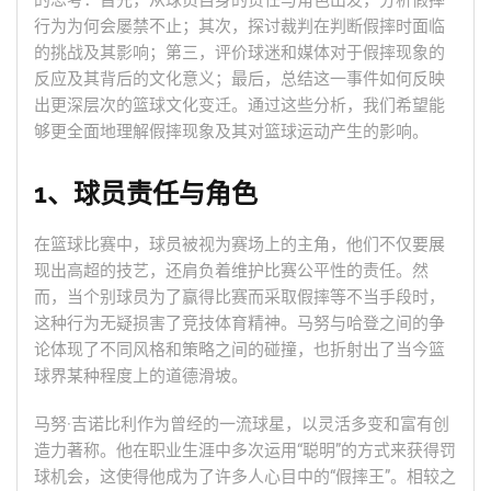
的思考：首先，从球员自身的责任与角色出发，分析假摔
行为为何会屡禁不止；其次，探讨裁判在判断假摔时面临
的挑战及其影响；第三，评价球迷和媒体对于假摔现象的
反应及其背后的文化意义；最后，总结这一事件如何反映
出更深层次的篮球文化变迁。通过这些分析，我们希望能
够更全面地理解假摔现象及其对篮球运动产生的影响。
1、球员责任与角色
在篮球比赛中，球员被视为赛场上的主角，他们不仅要展
现出高超的技艺，还肩负着维护比赛公平性的责任。然
而，当个别球员为了赢得比赛而采取假摔等不当手段时，
这种行为无疑损害了竞技体育精神。马努与哈登之间的争
论体现了不同风格和策略之间的碰撞，也折射出了当今篮
球界某种程度上的道德滑坡。
马努·吉诺比利作为曾经的一流球星，以灵活多变和富有创
造力著称。他在职业生涯中多次运用“聪明”的方式来获得罚
球机会，这使得他成为了许多人心目中的“假摔王”。相较之