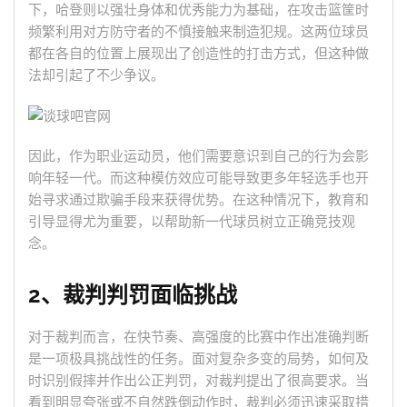
下，哈登则以强壮身体和优秀能力为基础，在攻击篮筐时
频繁利用对方防守者的不慎接触来制造犯规。这两位球员
都在各自的位置上展现出了创造性的打击方式，但这种做
法却引起了不少争议。
因此，作为职业运动员，他们需要意识到自己的行为会影
响年轻一代。而这种模仿效应可能导致更多年轻选手也开
始寻求通过欺骗手段来获得优势。在这种情况下，教育和
引导显得尤为重要，以帮助新一代球员树立正确竞技观
念。
2、裁判判罚面临挑战
对于裁判而言，在快节奏、高强度的比赛中作出准确判断
是一项极具挑战性的任务。面对复杂多变的局势，如何及
时识别假摔并作出公正判罚，对裁判提出了很高要求。当
看到明显夸张或不自然跌倒动作时，裁判必须迅速采取措