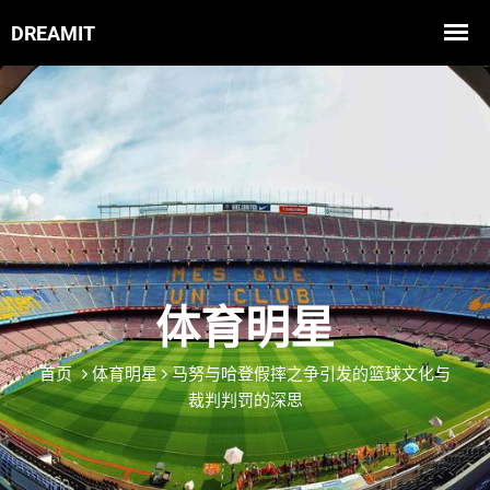
体育明星
首页
体育明星
马努与哈登假摔之争引发的篮球文化与
裁判判罚的深思