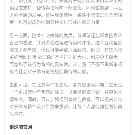
上，都引发了热烈讨论。媒体对于两位明星球员表现出的
偏见或支持，使得舆论导向不断变化，同时也加剧了两者
之间矛盾的发展。这种现象表明，媒体不仅仅是信息传播
者，也可能成为推动某种文化形成的重要力量。
另一方面，随着社交媒体的发展，普通球迷能够直接表达
自己的看法，并对游戏过程进行实时评论。这种互动虽然
增加了参与感，但也可能导致片面解读。例如，有些人将
单纯因动作造成误解的不当行为扩大化，引发更多谴责，
而忽略了该行为背后的复杂性。这让我们不得不重新审视
现代社会对于体育道德规范期待的问题。
由此可见，在此类事件发生后，各方应该共同努力去建设
一个更加理性与包容的环境，以促进健康讨论，并避免无
谓冲突。同时，通过加强规则宣传与教育，可以提高公众
对于体育精神及公平竞争意识，让每个人都能理智看待类
似事件。
谈球吧官网