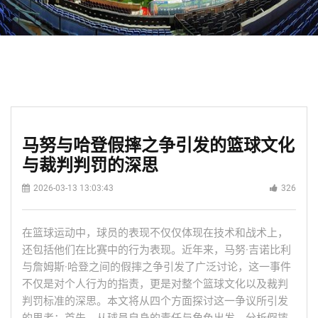
马努与哈登假摔之争引发的篮球文化
与裁判判罚的深思
2026-03-13 13:03:43
326
在篮球运动中，球员的表现不仅仅体现在技术和战术上，
还包括他们在比赛中的行为表现。近年来，马努·吉诺比利
与詹姆斯·哈登之间的假摔之争引发了广泛讨论，这一事件
不仅是对个人行为的指责，更是对整个篮球文化以及裁判
判罚标准的深思。本文将从四个方面探讨这一争议所引发